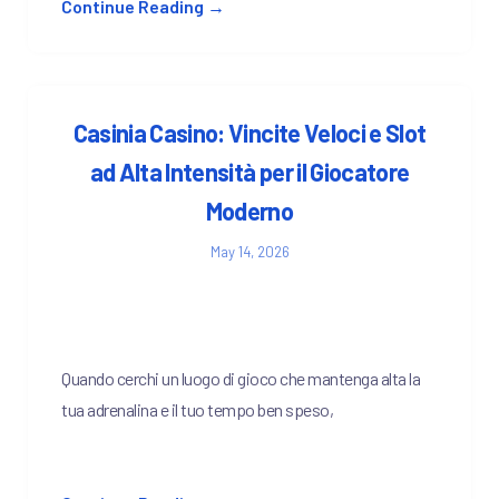
Continue Reading →
Casinia Casino: Vincite Veloci e Slot
ad Alta Intensità per il Giocatore
Moderno
May 14, 2026
Quando cerchi un luogo di gioco che mantenga alta la
tua adrenalina e il tuo tempo ben speso,