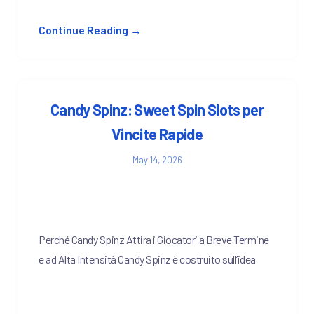
Continue Reading →
Candy Spinz: Sweet Spin Slots per
Vincite Rapide
May 14, 2026
Perché Candy Spinz Attira i Giocatori a Breve Termine
e ad Alta Intensità Candy Spinz è costruito sull’idea