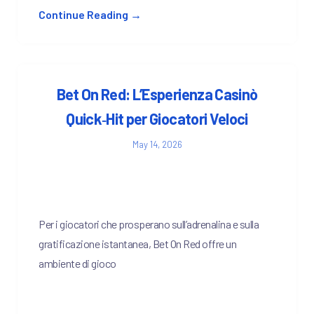
Continue Reading →
Bet On Red: L’Esperienza Casinò
Quick‑Hit per Giocatori Veloci
May 14, 2026
Per i giocatori che prosperano sull’adrenalina e sulla
gratificazione istantanea, Bet On Red offre un
ambiente di gioco