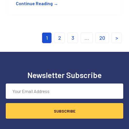
Continue Reading →
1
2
3
…
20
>
Newsletter Subscribe
SUBSCRIBE