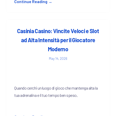
Continue Reading →
Casinia Casino: Vincite Veloci e Slot
ad Alta Intensità per il Giocatore
Moderno
May 14, 2026
Quando cerchi un luogo di gioco che mantenga alta la
tua adrenalina e il tuo tempo ben speso,