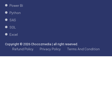
Power Bi
Python
SAS
SQL
Excel
Copyright © 2026 Chocozmedia | all right reserved.
Refund Policy
Privacy Policy
Terms And Condition