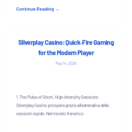
Continue Reading →
Silverplay Casino: Quick‑Fire Gaming
for the Modern Player
May 14, 2026
1. The Pulse of Short, High‑Intensity Sessions
Silverplay Casino prospera grazie all’adrenalina delle
sessioni rapide. Nel mondo frenetico