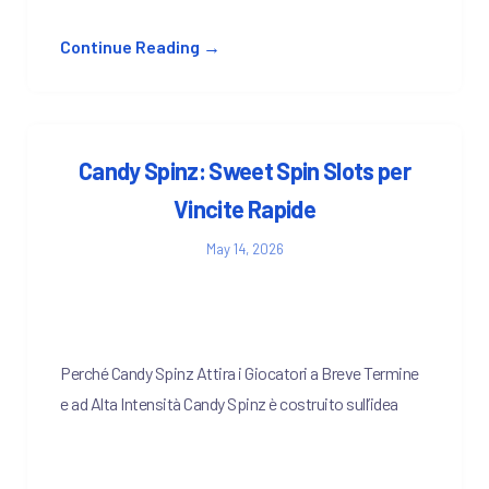
Continue Reading →
Candy Spinz: Sweet Spin Slots per
Vincite Rapide
May 14, 2026
Perché Candy Spinz Attira i Giocatori a Breve Termine
e ad Alta Intensità Candy Spinz è costruito sull’idea