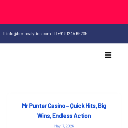
info@brmanalytics.com
||
+91 91245 66205
Mr Punter Casino – Quick Hits, Big
Wins, Endless Action
May 17, 2026