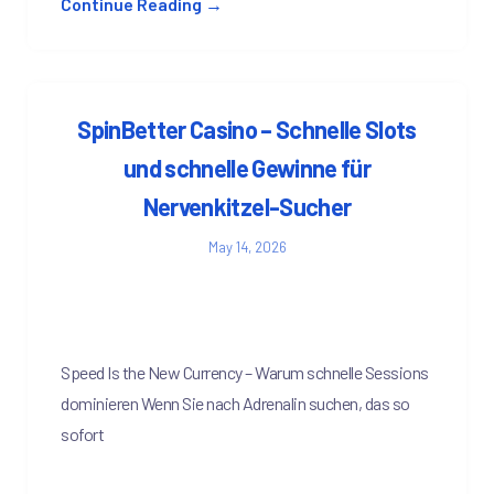
Continue Reading →
SpinBetter Casino – Schnelle Slots
und schnelle Gewinne für
Nervenkitzel-Sucher
May 14, 2026
Speed Is the New Currency – Warum schnelle Sessions
dominieren Wenn Sie nach Adrenalin suchen, das so
sofort