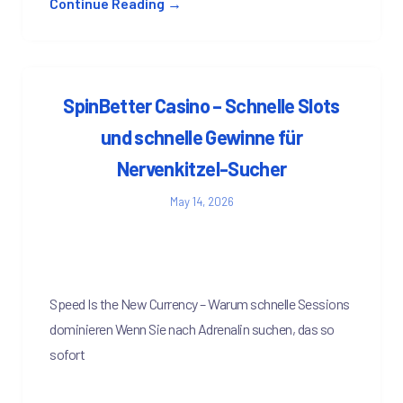
Continue Reading →
SpinBetter Casino – Schnelle Slots
und schnelle Gewinne für
Nervenkitzel-Sucher
May 14, 2026
Speed Is the New Currency – Warum schnelle Sessions
dominieren Wenn Sie nach Adrenalin suchen, das so
sofort