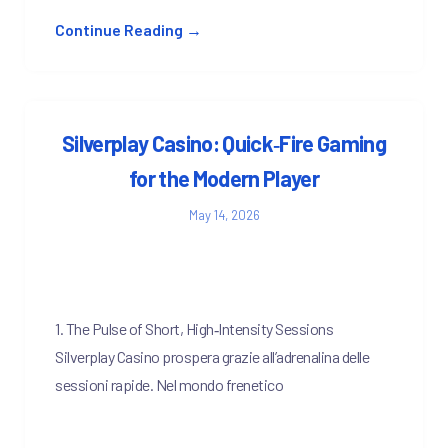
Continue Reading →
Silverplay Casino: Quick‑Fire Gaming
for the Modern Player
May 14, 2026
1. The Pulse of Short, High‑Intensity Sessions
Silverplay Casino prospera grazie all’adrenalina delle
sessioni rapide. Nel mondo frenetico