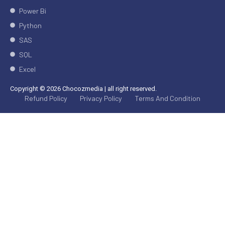
Power Bi
Python
SAS
SQL
Excel
Copyright © 2026 Chocozmedia | all right reserved.
Refund Policy
Privacy Policy
Terms And Condition