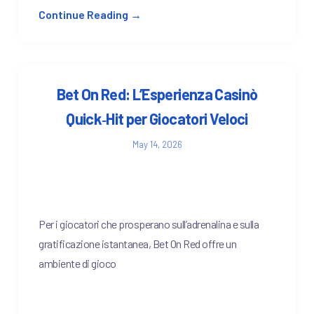
Continue Reading →
Bet On Red: L’Esperienza Casinò
Quick‑Hit per Giocatori Veloci
May 14, 2026
Per i giocatori che prosperano sull’adrenalina e sulla
gratificazione istantanea, Bet On Red offre un
ambiente di gioco