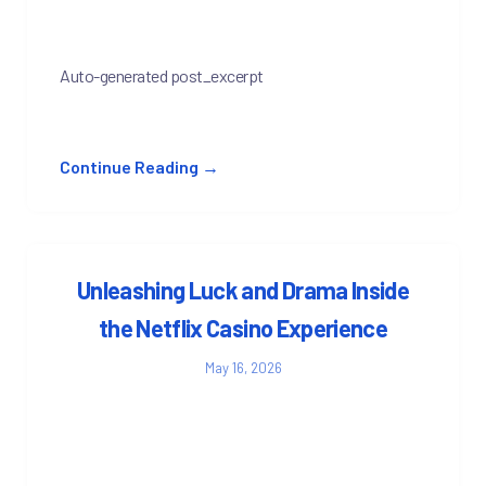
Auto-generated post_excerpt
Continue Reading →
Unleashing Luck and Drama Inside
the Netflix Casino Experience
May 16, 2026