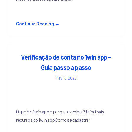
Continue Reading →
Verificação de conta no 1win app –
Guia passo a passo
May 15, 2026
O que é o 1win app e por que escolher? Principais
recursos do 1win app Como se cadastrar