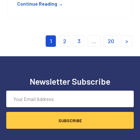
Continue Reading →
1
2
3
…
20
>
Newsletter Subscribe
SUBSCRIBE