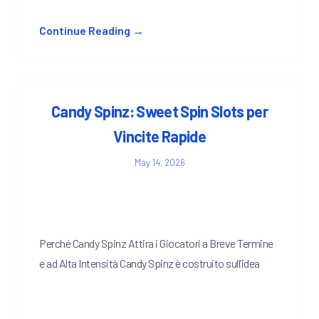
Continue Reading →
Candy Spinz: Sweet Spin Slots per
Vincite Rapide
May 14, 2026
Perché Candy Spinz Attira i Giocatori a Breve Termine
e ad Alta Intensità Candy Spinz è costruito sull’idea