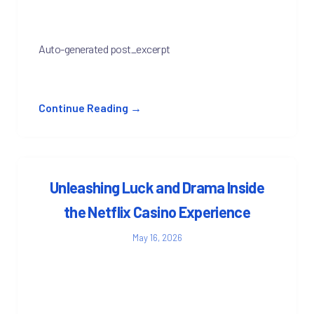
Auto-generated post_excerpt
Continue Reading →
Unleashing Luck and Drama Inside
the Netflix Casino Experience
May 16, 2026