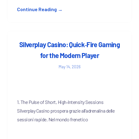
Continue Reading →
Silverplay Casino: Quick‑Fire Gaming
for the Modern Player
May 14, 2026
1. The Pulse of Short, High‑Intensity Sessions
Silverplay Casino prospera grazie all’adrenalina delle
sessioni rapide. Nel mondo frenetico