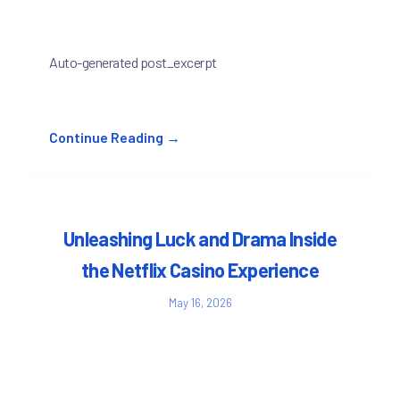
Auto-generated post_excerpt
Continue Reading →
Unleashing Luck and Drama Inside
the Netflix Casino Experience
May 16, 2026