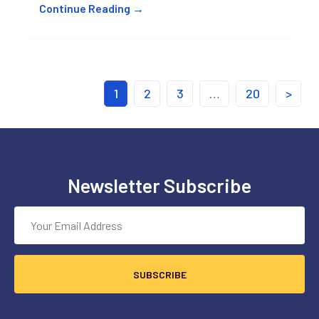
Continue Reading →
1
2
3
…
20
>
Newsletter Subscribe
SUBSCRIBE