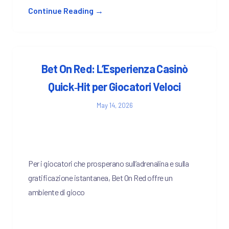
Continue Reading →
Bet On Red: L’Esperienza Casinò
Quick‑Hit per Giocatori Veloci
May 14, 2026
Per i giocatori che prosperano sull’adrenalina e sulla
gratificazione istantanea, Bet On Red offre un
ambiente di gioco