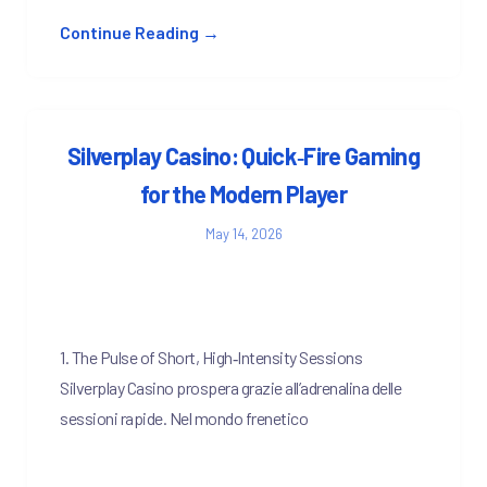
Continue Reading →
Silverplay Casino: Quick‑Fire Gaming
for the Modern Player
May 14, 2026
1. The Pulse of Short, High‑Intensity Sessions
Silverplay Casino prospera grazie all’adrenalina delle
sessioni rapide. Nel mondo frenetico