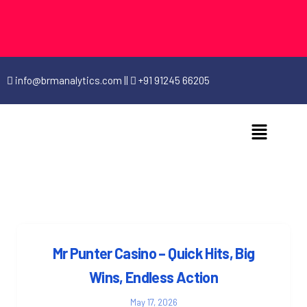
info@brmanalytics.com
||
+91 91245 66205
Mr Punter Casino – Quick Hits, Big
Wins, Endless Action
May 17, 2026