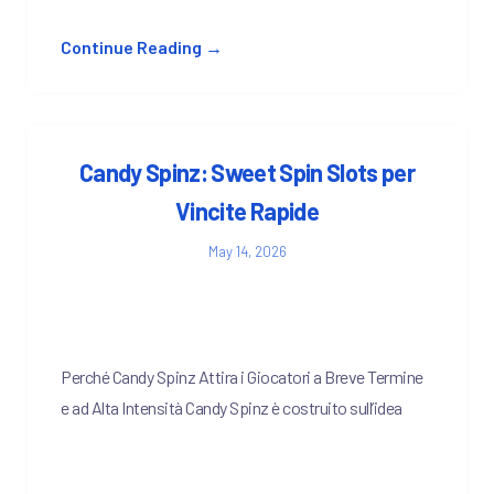
Continue Reading →
Candy Spinz: Sweet Spin Slots per
Vincite Rapide
May 14, 2026
Perché Candy Spinz Attira i Giocatori a Breve Termine
e ad Alta Intensità Candy Spinz è costruito sull’idea