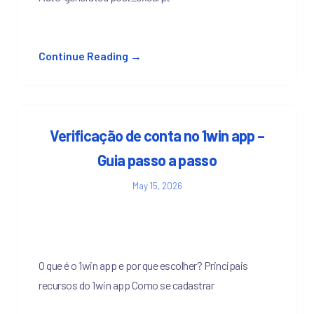
Continue Reading →
Verificação de conta no 1win app –
Guia passo a passo
May 15, 2026
O que é o 1win app e por que escolher? Principais
recursos do 1win app Como se cadastrar