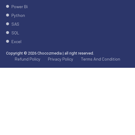
Power Bi
Python
SAS
SQL
Excel
Copyright © 2026 Chocozmedia | all right reserved.
Refund Policy
Privacy Policy
Terms And Condition