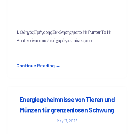
1. Οδηγός Γρήγορης Εκκίνησης για το Mr Punter Το Mr
Punter είναι η παιδική χαρά για παίκτες που
Continue Reading →
Energiegeheimnisse von Tieren und
Münzen für grenzenlosen Schwung
May 17, 2026