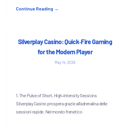
Continue Reading →
Silverplay Casino: Quick‑Fire Gaming
for the Modern Player
May 14, 2026
1. The Pulse of Short, High‑Intensity Sessions
Silverplay Casino prospera grazie all’adrenalina delle
sessioni rapide. Nel mondo frenetico