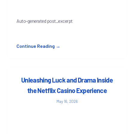
Auto-generated post_excerpt
Continue Reading →
Unleashing Luck and Drama Inside
the Netflix Casino Experience
May 16, 2026