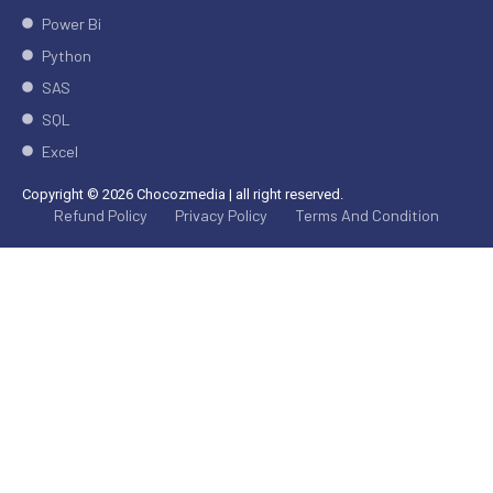
Power Bi
Python
SAS
SQL
Excel
Copyright © 2026 Chocozmedia | all right reserved.
Refund Policy
Privacy Policy
Terms And Condition