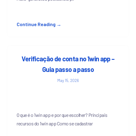
Continue Reading →
Verificação de conta no 1win app –
Guia passo a passo
May 15, 2026
O que é o 1win app e por que escolher? Principais
recursos do 1win app Como se cadastrar