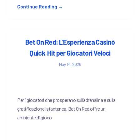
Continue Reading →
Bet On Red: L’Esperienza Casinò
Quick‑Hit per Giocatori Veloci
May 14, 2026
Per i giocatori che prosperano sull’adrenalina e sulla
gratificazione istantanea, Bet On Red offre un
ambiente di gioco