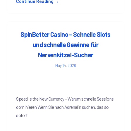
Continue Reading →
SpinBetter Casino – Schnelle Slots
und schnelle Gewinne für
Nervenkitzel-Sucher
May 14, 2026
Speed Is the New Currency – Warum schnelle Sessions
dominieren Wenn Sie nach Adrenalin suchen, das so
sofort