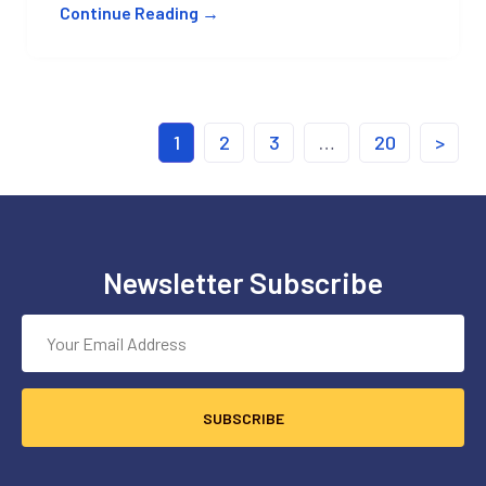
Continue Reading →
1
2
3
…
20
>
Newsletter Subscribe
SUBSCRIBE