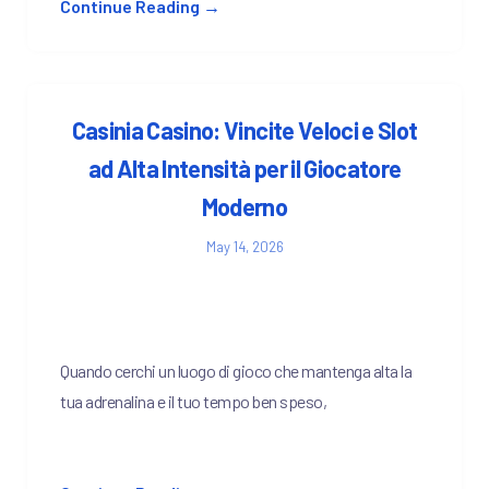
Continue Reading →
Casinia Casino: Vincite Veloci e Slot
ad Alta Intensità per il Giocatore
Moderno
May 14, 2026
Quando cerchi un luogo di gioco che mantenga alta la
tua adrenalina e il tuo tempo ben speso,